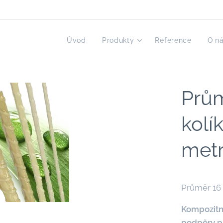
Úvod
Produkty
Reference
O n
Prům
kolí
met
Průměr 16 
Kompozitní
podpěry pr