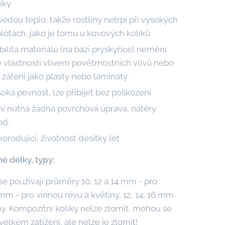
íky
edou teplo, takže rostliny netrpí při vysokých
lotách, jako je tomu u kovových kolíků
bilita materiálu (na bázi pryskyřice) nemění
 vlastnosti vlivem povětrnostních vlivů nebo
záření jako plasty nebo lamináty.
oká pevnost, lze přibíjet bez poškození
ní nutná žádná povrchová úprava, nátěry
od.
orodující, životnost desítky let
 délky, typy:
se používají průměry 10, 12 a 14 mm - pro
 mm - pro vinnou révu a květiny, 12, 14, 16 mm
my. Kompozitní kolíky nelze zlomit, mohou se
velkém zatížení, ale nelze je zlomit!