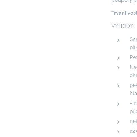
Trvanlivost
VÝHODY:
Sna
pil
Pe
Nev
ohr
pev
hl
vin
pů
ne
až 