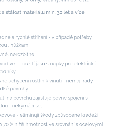
 a stálost materiálu min. 30 let a více.
dné a rychlé stříhání - v případě potřeby
kou , nůžkami.
vné, nerozbitné
odivé - použití jako sloupky pro elektrické
adníky.
né uchycení rostlin k vinutí - nemají rády
adké povrchy.
utí na povrchu zajišťuje pevné spojení s
dou - nekymácí se,
kovové - eliminují škody způsobené krádeží
o 70 % nižší hmotnost ve srovnání s ocelovými