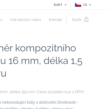
EUR
€
CS
ás
Inštruktážní video
Kontakt
Košík
ěr kompozitního
ku 16 mm, délka 1,5
ru
mm, délka 150 cm. Cena za jeden kus s DPH.
 nekorodující kůly s doživotní životností -
o rostliny, stromy, květiny, vinnou révu.