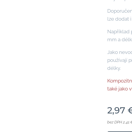
Doporučená
lze dodat i
Například 
mm a délk
Jako nevod
používají 
délky.
Kompozitní
také jako 
2,97
bez DPH 2,41 