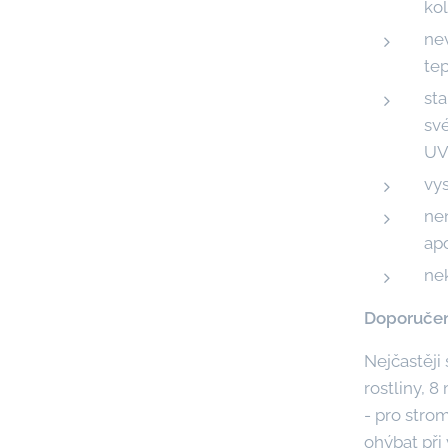
kol
nev
tep
sta
své
UV 
vys
ne
ap
nek
Doporučené
Nejčastěji 
rostliny, 8
- pro stro
ohýbat při 