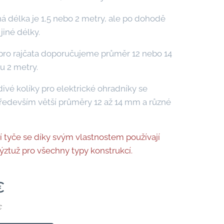
 délka je 1,5 nebo 2 metry, ale po dohodě
 jiné délky.
pro rajčata doporučujeme průměr 12 nebo 14
u 2 metry.
ivé kolíky pro elektrické ohradníky se
především větší průměry 12 až 14 mm a různé
 tyče se díky svým vlastnostem používají
výztuž pro všechny typy konstrukcí.
€
€