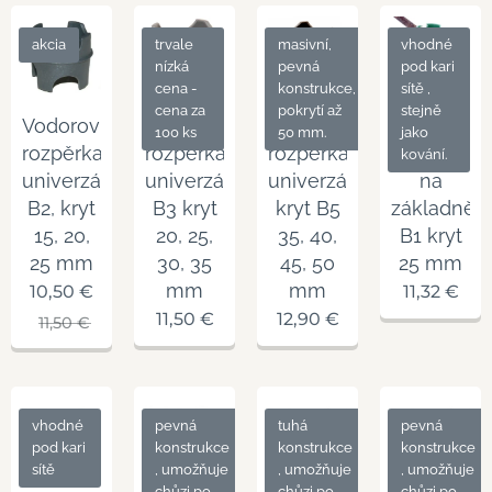
akcia
trvale
masivní,
vhodné
nízká
pevná
pod kari
cena -
konstrukce,
sítě ,
cena za
pokrytí až
stejně
Vodorovná
Vodorovná
Vodorovná
Vodorovná
100 ks
50 mm.
jako
rozpěrka
rozpěrka
rozpěrka
rozpěrka
kování.
univerzální
univerzální
univerzální
na
B2, kryt
B3 kryt
kryt B5
základně
15, 20,
20, 25,
35, 40,
B1 kryt
25 mm
30, 35
45, 50
25 mm
mm
mm
10,50
€
11,32
€
11,50
€
12,90
€
11,50
€
vhodné
pevná
tuhá
pevná
pod kari
konstrukce
konstrukce
konstrukce
sítě
, umožňuje
, umožňuje
, umožňuje
chůzi po
chůzi po
chůzi po