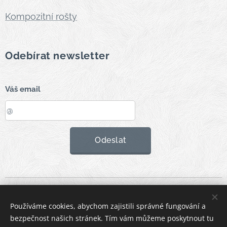
Kompozitní rošty
Odebírat newsletter
Váš email
Odeslat
Vytvorené službou
Webnode
Cookies
Používáme cookies, abychom zajistili správné fungování a
Jazyky
bezpečnost našich stránek. Tím vám můžeme poskytnout tu