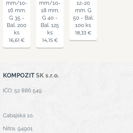
mm/10-
mm/10-
12-20
16 mm.
18 mm.
mm. G
G 35 -
G 40 -
50 - Bal.
Bal. 200
Bal. 125
100 ks
ks
ks
18,33
€
16,61
€
14,15
€
KOMPOZIT
SK s.r.o.
IČO: 52 886 549
Cabajská 10,
Nitra, 94901