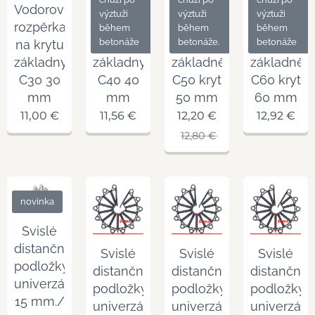
Vodorovná
Vodorovná
Vodorovná
Vodorovná
výztuži
výztuži
výztuži
rozpěrka
rozpěrka
rozpěrka
rozpěrka
během
během
během
betonáže
betonáže.
betonáže
na krytu
na krytu
na
na
základny
základny
základně
základně
C30 30
C40 40
C50 kryt
C60 kryt
mm
mm
50 mm
60 mm
11,00
€
11,56
€
12,20
€
12,92
€
12,80
€
novinka
Svislé
distanční
Svislé
Svislé
Svislé
podložky
distanční
distanční
distanční
univerzální
podložky
podložky
podložky
15 mm./
univerzální
univerzální
univerzální