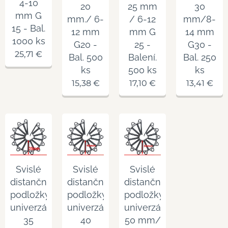
4-10
20
25 mm
30
mm G
mm./ 6-
/ 6-12
mm/8-
15 - Bal.
12 mm
mm G
14 mm
1000 ks
G20 -
25 -
G30 -
25,71
€
Bal. 500
Balení.
Bal. 250
ks
500 ks
ks
15,38
€
17,10
€
13,41
€
Svislé
Svislé
Svislé
distanční
distanční
distanční
podložky
podložky
podložky
univerzální
univerzální
univerzální
35
40
50 mm/