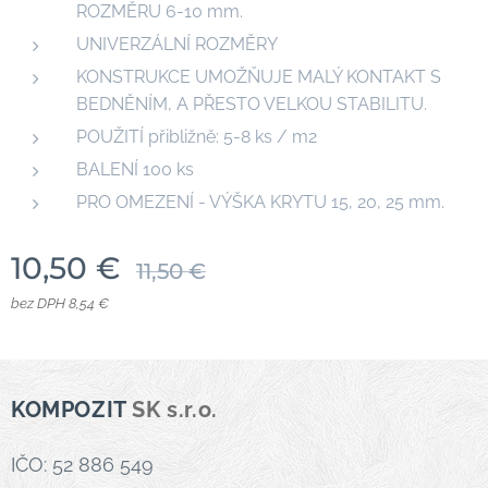
ROZMĚRU 6-10 mm.
UNIVERZÁLNÍ ROZMĚRY
KONSTRUKCE UMOŽŇUJE MALÝ KONTAKT S
BEDNĚNÍM, A PŘESTO VELKOU STABILITU.
POUŽITÍ přibližně: 5-8 ks / m2
BALENÍ 100 ks
PRO OMEZENÍ - VÝŠKA KRYTU 15, 20, 25 mm.
10,50
€
11,50
€
bez DPH 8,54 €
KOMPOZIT
SK s.r.o.
IČO: 52 886 549