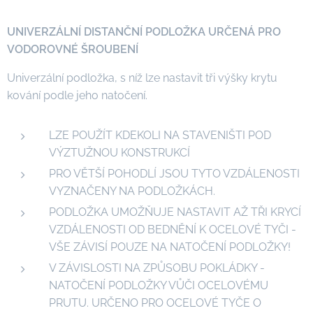
UNIVERZÁLNÍ DISTANČNÍ PODLOŽKA URČENÁ PRO
VODOROVNÉ ŠROUBENÍ
Univerzální podložka, s níž lze nastavit tři výšky krytu
kování podle jeho natočení.
LZE POUŽÍT KDEKOLI NA STAVENIŠTI POD
VÝZTUŽNOU KONSTRUKCÍ
PRO VĚTŠÍ POHODLÍ JSOU TYTO VZDÁLENOSTI
VYZNAČENY NA PODLOŽKÁCH.
PODLOŽKA UMOŽŇUJE NASTAVIT AŽ TŘI KRYCÍ
VZDÁLENOSTI OD BEDNĚNÍ K OCELOVÉ TYČI -
VŠE ZÁVISÍ POUZE NA NATOČENÍ PODLOŽKY!
V ZÁVISLOSTI NA ZPŮSOBU POKLÁDKY -
NATOČENÍ PODLOŽKY VŮČI OCELOVÉMU
PRUTU. URČENO PRO OCELOVÉ TYČE O