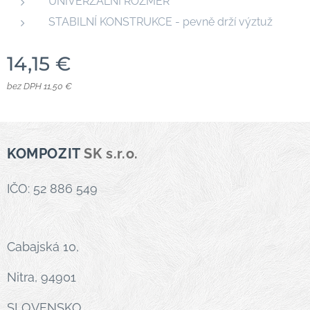
UNIVERZÁLNÍ ROZMĚR
STABILNÍ KONSTRUKCE - pevně drží výztuž
14,15
€
bez DPH 11,50 €
KOMPOZIT
SK s.r.o.
IČO: 52 886 549
Cabajská 10,
Nitra, 94901
SLOVENSKO