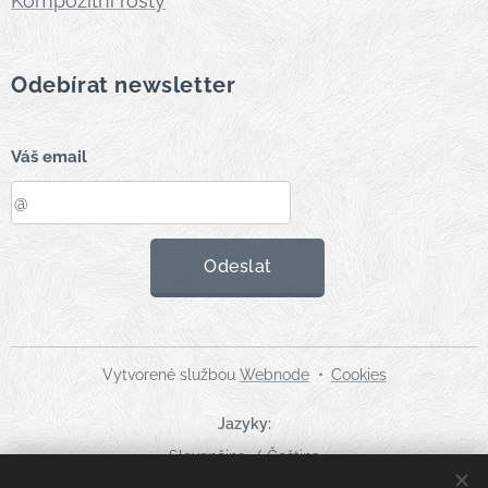
Kompozitní rošty
Odebírat newsletter
Váš email
Odeslat
Vytvorené službou
Webnode
Cookies
Jazyky
Slovenčina
Čeština