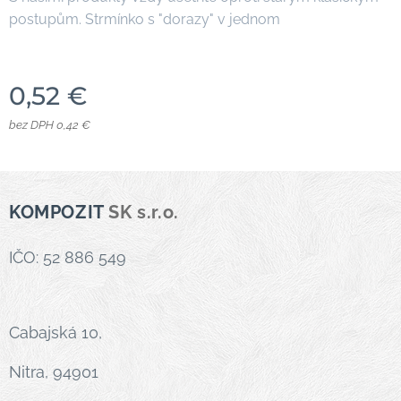
postupům. Strmínko s "dorazy" v jednom
0,52
€
bez DPH 0,42 €
KOMPOZIT
SK s.r.o.
IČO: 52 886 549
Cabajská 10,
Nitra, 94901