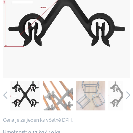
Cena je za jeden ks včetně DPH.
Hmotnost: 0,17 kg/ 10 ks