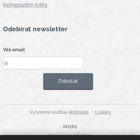
Kompozitní rošty
Odebírat newsletter
Váš email
Odeslat
Vytvorené službou
Webnode
Cookies
Jazyky
Slovenčina
Čeština