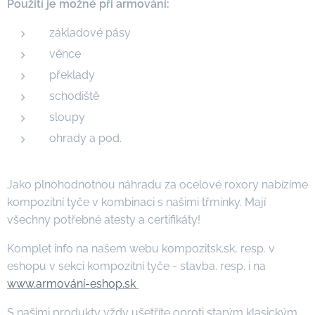
Použití je možné při armování:
základové pásy
věnce
překlady
schodiště
sloupy
ohrady a pod.
Jako plnohodnotnou náhradu za ocelové roxory nabízíme
kompozitní tyče v kombinaci s našimi třmínky. Mají
všechny potřebné atesty a certifikáty!
Komplet info na našem webu kompozitsk.sk, resp. v
eshopu v sekci kompozitní tyče - stavba. resp. i na
www.armování-eshop.sk
S našimi produkty vždy ušetříte oproti starým klasickým