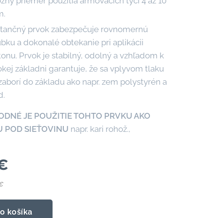
ný priemer použitia armovacích tyčí 4 až 10
.
štančný prvok zabezpečuje rovnomernú
bku a dokonalé obtekanie pri aplikácii
onu. Prvok je stabilný, odolný a vzhľadom k
okej základni garantuje, že sa vplyvom tlaku
aborí do základu ako napr. zem polystyrén a
d.
ODNÉ JE POUŽITIE TOHTO PRVKU AKO
U POD SIEŤOVINU
napr. kari rohož.,
€
 €
o košíka