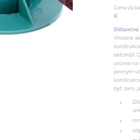
Cena za ba
€
Dištančná
Vhodné ako
konštrukci
betonáži. 
určené na 
pevným v
konštrukci
byť: zem, p
Di
ar
mn
od