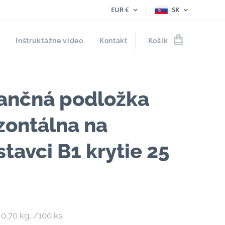
EUR
€
SK
Inštruktážne video
Kontakt
Košík
tančná podložka
zontálna na
tavci B1 krytie 25
0,70 kg. /100 ks.