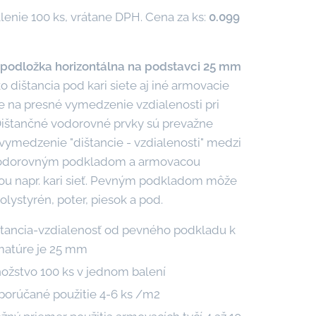
lenie 100 ks, vrátane DPH. Cena za ks:
0.099
 podložka horizontálna na podstavci 25 mm
 dištancia pod kari siete aj iné armovacie
e na presné vymedzenie vzdialenosti pri
Dištančné vodorovné prvky sú prevažne
vymedzenie "dištancie - vzdialenosti" medzi
odorovným podkladom a armovacou
ou napr. kari sieť. Pevným podkladom môže
olystyrén, poter, piesok a pod.
štancia-vzdialenosť od pevného podkladu k
matúre je 25 mm
ožstvo 100 ks v jednom balení
porúčané použitie 4-6 ks /m2