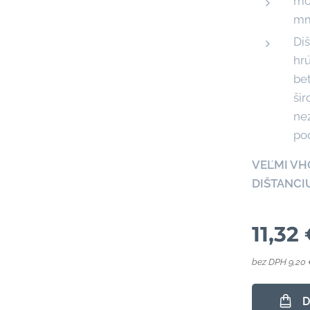
mož
mm
Di
hrú
bet
šir
nez
po
VEĽMI VH
DIŠTANCI
11,32
bez DPH 9,20
D