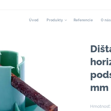
Úvod
Produkty
Referencie
O nás
Diš
hori
pods
mm
Hmotnosť: 