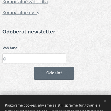
Kompozitné zábradlia
Kompozitné rošty
Odoberať newsletter
Váš email
Odoslať
Vytvorené službou
Webnode
Cookies
Používame cookies, aby sme zaistili správne fungovanie a
Jazyky