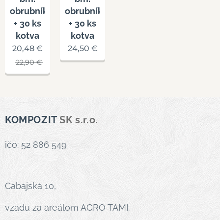
obrubník
obrubník
+ 30 ks
+ 30 ks
kotva
kotva
20,48
€
24,50
€
22,90
€
KOMPOZIT
SK s.r.o.
ičo: 52 886 549
Cabajská 10,
vzadu za areálom AGRO TAMI.