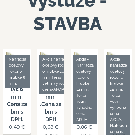
výstuže -
STAVBA
Nahrádza
Akcia,nahrádza
Akcia -
Akcia
oceľový
oceľový roxor
Nahrádza
nahrádza
roxor o
o hrúbke 10
oceľový
oceľový
hrúbke 8
mm. Teraz
roxor o
roxor o
Kompozitná
Kompozitná
Kompozitná
Kompozit
mm.
veľmi výhodná
hrúbke
hrúbke
tyč 6
tyč 8
tyč 10
tyč 12
cena-AKCIA
12 mm.
14 mm.
Teraz
Teraz
mm.
mm
mm.
mm.
veľmi
veľmi
Cena za
.Cena za
Cena za
Cena za
výhodná
výhodná
bm s
bm s
bm s
bm s
cena-
cena-
DPH.
DPH
DPH
DPH
AKCIA
AKCIA.
Najlepšia
0,49
€
0,68
€
0,86
€
1,22
€
cena na