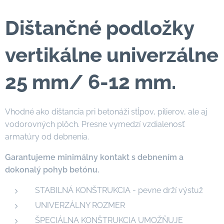
Dištančné podložky
vertikálne univerzálne
25 mm/ 6-12 mm.
Vhodné ako dištancia pri betonáži stĺpov, pilierov, ale aj
vodorovných plôch. Presne vymedzí vzdialenosť
armatúry od debnenia.
Garantujeme minimálny kontakt s debnením a
dokonalý pohyb betónu.
STABILNÁ KONŠTRUKCIA - pevne drží výstuž
UNIVERZÁLNY ROZMER
ŠPECIÁLNA KONŠTRUKCIA UMOŽŇUJE